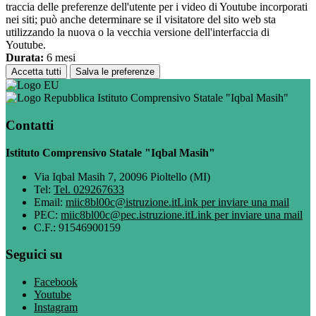
traccia delle preferenze dell'utente per i video di Youtube incorporati
nei siti; può anche determinare se il visitatore del sito web sta
utilizzando la nuova o la vecchia versione dell'interfaccia di
Youtube.
Durata:
6 mesi
Accetta tutti
Salva le preferenze
Istituto Comprensivo Statale "Iqbal Masih"
Contatti
Istituto Comprensivo Statale "Iqbal Masih"
Via Iqbal Masih 7, 20096 Pioltello (MI)
Tel:
Tel. 029267633
Email:
miic8bl00c@istruzione.it
Link per inviare una mail
PEC:
miic8bl00c@pec.istruzione.it
Link per inviare una mail
C.F.: 91546900159
Seguici su
Facebook
Youtube
Instagram