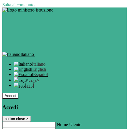
Salta al contenuto
Italiano
Italiano
English
Español
عربى
اردو
Accedi
Accedi
button close
×
Nome Utente