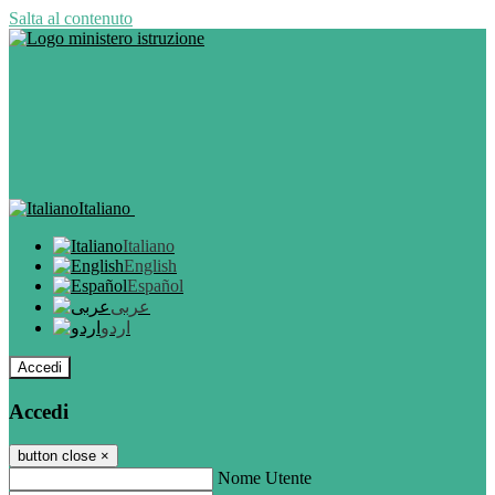
Salta al contenuto
Italiano
Italiano
English
Español
عربى
اردو
Accedi
Accedi
button close
×
Nome Utente