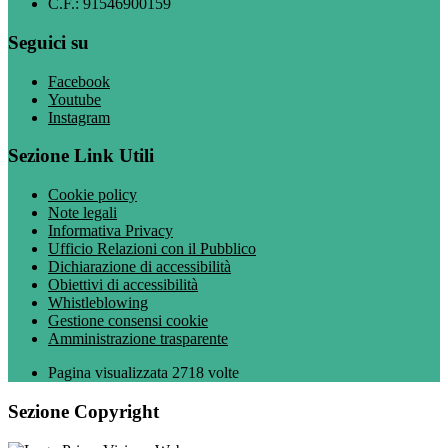
C.F.: 91546900159
Seguici su
Facebook
Youtube
Instagram
Sezione Link Utili
Cookie policy
Note legali
Informativa Privacy
Ufficio Relazioni con il Pubblico
Dichiarazione di accessibilità
Obiettivi di accessibilità
Whistleblowing
Gestione consensi cookie
Amministrazione trasparente
Pagina visualizzata
2718
volte
Sezione Copyright