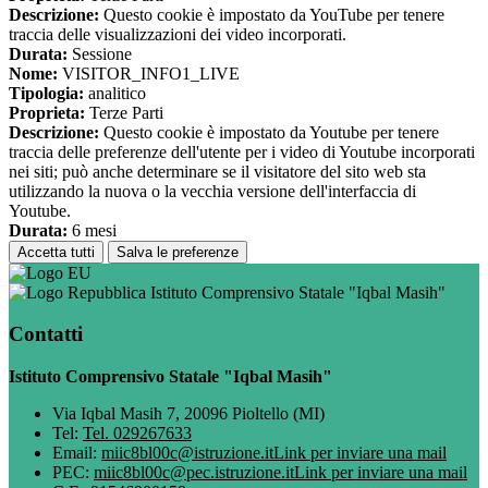
Descrizione:
Questo cookie è impostato da YouTube per tenere
traccia delle visualizzazioni dei video incorporati.
Durata:
Sessione
Nome:
VISITOR_INFO1_LIVE
Tipologia:
analitico
Proprieta:
Terze Parti
Descrizione:
Questo cookie è impostato da Youtube per tenere
traccia delle preferenze dell'utente per i video di Youtube incorporati
nei siti; può anche determinare se il visitatore del sito web sta
utilizzando la nuova o la vecchia versione dell'interfaccia di
Youtube.
Durata:
6 mesi
Accetta tutti
Salva le preferenze
Istituto Comprensivo Statale "Iqbal Masih"
Contatti
Istituto Comprensivo Statale "Iqbal Masih"
Via Iqbal Masih 7, 20096 Pioltello (MI)
Tel:
Tel. 029267633
Email:
miic8bl00c@istruzione.it
Link per inviare una mail
PEC:
miic8bl00c@pec.istruzione.it
Link per inviare una mail