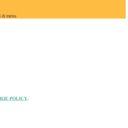
i di menu
KIE POLICY
.