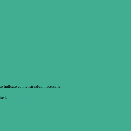
o indicato con le istruzioni necessarie.
ite la
Login Spaggiari