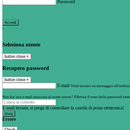
Password
Password dimenticata?
-
Entra con SPID
Entra con CIE
Seleziona utente
button close
×
Recupero password
button close
×
E-mail
Verrà inviato un messaggio all'indirizz
Non hai una e-mail associata al nome utente? Effettua il reset della password tram
E-mail inviata, si prega di controllare la casella di posta elettronica!
Errore
Chiudi