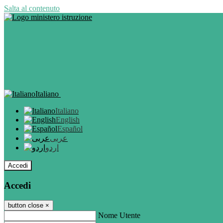
Salta al contenuto
Italiano
Italiano
English
Español
عربى
اردو
Accedi
Accedi
button close
×
Nome Utente