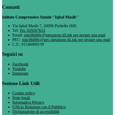
Contatti
Istituto Comprensivo Statale "Iqbal Masih"
Via Iqbal Masih 7, 20096 Pioltello (MI)
Tel:
Tel. 029267633
Email:
miic8bl00c@istruzione.it
Link per inviare una mail
PEC:
miic8bl00c@pec.istruzione.it
Link per inviare una mail
C.F.: 91546900159
Seguici su
Facebook
Youtube
Instagram
Sezione Link Utili
Cookie policy
Note legali
Informativa Privacy
Ufficio Relazioni con il Pubblico
Dichiarazione di accessibilità