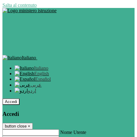
Salta al contenuto
Italiano
Italiano
English
Español
عربى
اردو
Accedi
Accedi
button close
×
Nome Utente