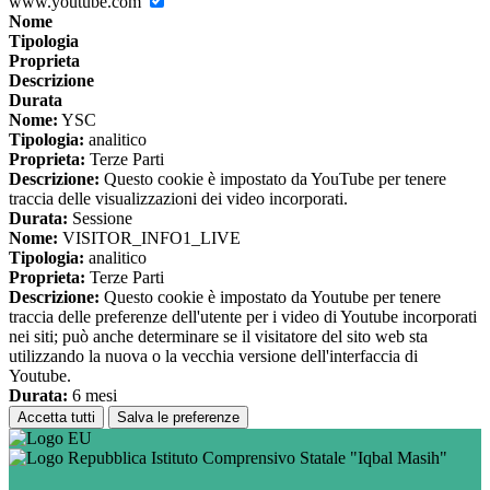
www.youtube.com
Nome
Tipologia
Proprieta
Descrizione
Durata
Nome:
YSC
Tipologia:
analitico
Proprieta:
Terze Parti
Descrizione:
Questo cookie è impostato da YouTube per tenere
traccia delle visualizzazioni dei video incorporati.
Durata:
Sessione
Nome:
VISITOR_INFO1_LIVE
Tipologia:
analitico
Proprieta:
Terze Parti
Descrizione:
Questo cookie è impostato da Youtube per tenere
traccia delle preferenze dell'utente per i video di Youtube incorporati
nei siti; può anche determinare se il visitatore del sito web sta
utilizzando la nuova o la vecchia versione dell'interfaccia di
Youtube.
Durata:
6 mesi
Accetta tutti
Salva le preferenze
Istituto Comprensivo Statale "Iqbal Masih"