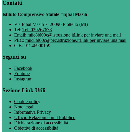
Contatti
Istituto Comprensivo Statale "Iqbal Masih"
Via Iqbal Masih 7, 20096 Pioltello (MI)
Tel:
Tel. 029267633
Email:
miic8bl00c@istruzione.it
Link per inviare una mail
PEC:
miic8bl00c@pec.istruzione.it
Link per inviare una mail
C.F.: 91546900159
Seguici su
Facebook
Youtube
Instagram
Sezione Link Utili
Cookie policy
Note legali
Informativa Privacy
Ufficio Relazioni con il Pubblico
Dichiarazione di accessibilità
Obiettivi di accessibilità