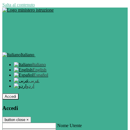
Salta al contenuto
Italiano
Italiano
English
Español
عربى
اردو
Accedi
Accedi
button close
×
Nome Utente