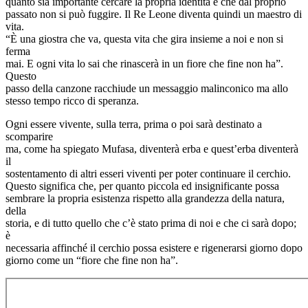
quanto sia importante cercare la propria identità e che dal proprio
passato non si può fuggire. Il Re Leone diventa quindi un maestro di
vita.
“È una giostra che va, questa vita che gira insieme a noi e non si
ferma
mai. E ogni vita lo sai che rinascerà in un fiore che fine non ha”.
Questo
passo della canzone racchiude un messaggio malinconico ma allo
stesso tempo ricco di speranza.
Ogni essere vivente, sulla terra, prima o poi sarà destinato a
scomparire
ma, come ha spiegato Mufasa, diventerà erba e quest’erba diventerà
il
sostentamento di altri esseri viventi per poter continuare il cerchio.
Questo significa che, per quanto piccola ed insignificante possa
sembrare la propria esistenza rispetto alla grandezza della natura,
della
storia, e di tutto quello che c’è stato prima di noi e che ci sarà dopo;
è
necessaria affinché il cerchio possa esistere e rigenerarsi giorno dopo
giorno come un “fiore che fine non ha”.