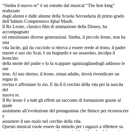
“Simba il nuovo re” è un estratto dal musical “The lion king”
realizzato
dagli alunni e dalle alunne della Scuola Secondaria di primo grado
dell’Istituto Comprensivo Iqbal Masih.
Il Re Leone, classico film di animazione della Disney, ha
accompagnato
ed emozionato diverse generazioni. Simba, il piccolo leone, non ha
una
vita facile, già da cucciolo si ritrova a essere erede al trono, il padre
muore e suo zio Scar, è un bugiardo e un assassino, incolpa il
leoncino
della morte del padre e lo fa scappare sguinzagliandogli addosso le
sue
iene. Al suo ritorno, il leone, ormai adulto, dovrà rivendicare un
regno in
rovina e affrontare lo zio. E da lì il cerchio della vita per la nascita
del
nuovo re.
Il Re leone è a tutti gli effetti un racconto di formazione grazie al
quale
assistiamo all’evoluzione del protagonista che finisce per riconoscere
e
assumere il suo ruolo nel cerchio della vita.
Questo musical vuole essere da stimolo per i ragazzi a riflettere su