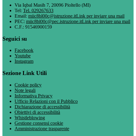
Via Iqbal Masih 7, 20096 Pioltello (MI)
Tel:
Tel. 029267633
Email:
miic8bl00c@istruzione.it
Link per inviare una mail
PEC:
miic8bl00c@pec.istruzione.it
Link per inviare una mail
C.F.: 91546900159
Seguici su
Facebook
Youtube
Instagram
Sezione Link Utili
Cookie policy
Note legali
Informativa Privacy
Ufficio Relazioni con il Pubblico
Dichiarazione di accessibilità
Obiettivi di accessibilità
Whistleblowing
Gestione consensi cookie
Amministrazione trasparente