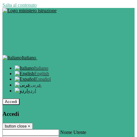
Salta al contenuto
Italiano
Italiano
English
Español
عربى
اردو
Accedi
Accedi
button close
×
Nome Utente