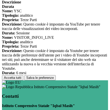
Descrizione
Durata
Nome:
YSC
Tipologia:
analitico
Proprieta:
Terze Parti
Descrizione:
Questo cookie è impostato da YouTube per tenere
traccia delle visualizzazioni dei video incorporati.
Durata:
Sessione
Nome:
VISITOR_INFO1_LIVE
Tipologia:
analitico
Proprieta:
Terze Parti
Descrizione:
Questo cookie è impostato da Youtube per tenere
traccia delle preferenze dell'utente per i video di Youtube incorporati
nei siti; può anche determinare se il visitatore del sito web sta
utilizzando la nuova o la vecchia versione dell'interfaccia di
Youtube.
Durata:
6 mesi
Accetta tutti
Salva le preferenze
Istituto Comprensivo Statale "Iqbal Masih"
Contatti
Istituto Comprensivo Statale "Iqbal Masih"