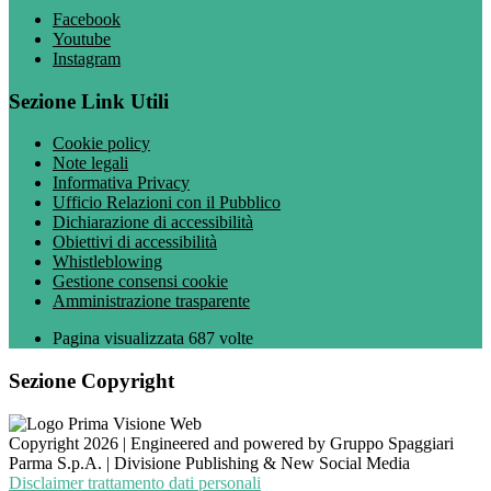
Facebook
Youtube
Instagram
Sezione Link Utili
Cookie policy
Note legali
Informativa Privacy
Ufficio Relazioni con il Pubblico
Dichiarazione di accessibilità
Obiettivi di accessibilità
Whistleblowing
Gestione consensi cookie
Amministrazione trasparente
Pagina visualizzata
687
volte
Sezione Copyright
Copyright 2026 | Engineered and powered by Gruppo Spaggiari
Parma S.p.A. | Divisione Publishing & New Social Media
Disclaimer trattamento dati personali