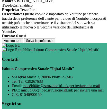
Nome:
VISITOR_INFO1_LIVE
Tipologia:
analitico
Proprieta:
Terze Parti
Descrizione:
Questo cookie è impostato da Youtube per tenere
traccia delle preferenze dell'utente per i video di Youtube incorporati
nei siti; può anche determinare se il visitatore del sito web sta
utilizzando la nuova o la vecchia versione dell'interfaccia di
Youtube.
Durata:
6 mesi
Accetta tutti
Salva le preferenze
Istituto Comprensivo Statale "Iqbal Masih"
Contatti
Istituto Comprensivo Statale "Iqbal Masih"
Via Iqbal Masih 7, 20096 Pioltello (MI)
Tel:
Tel. 029267633
Email:
miic8bl00c@istruzione.it
Link per inviare una mail
PEC:
miic8bl00c@pec.istruzione.it
Link per inviare una mail
C.F.: 91546900159
Seguici su