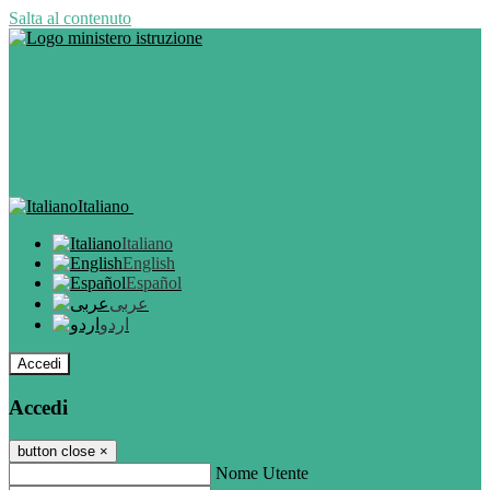
Salta al contenuto
Italiano
Italiano
English
Español
عربى
اردو
Accedi
Accedi
button close
×
Nome Utente