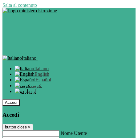
Salta al contenuto
Italiano
Italiano
English
Español
عربى
اردو
Accedi
Accedi
button close
×
Nome Utente