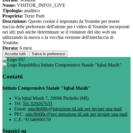
Nome:
VISITOR_INFO1_LIVE
Tipologia:
analitico
Proprieta:
Terze Parti
Descrizione:
Questo cookie è impostato da Youtube per tenere
traccia delle preferenze dell'utente per i video di Youtube incorporati
nei siti; può anche determinare se il visitatore del sito web sta
utilizzando la nuova o la vecchia versione dell'interfaccia di
Youtube.
Durata:
6 mesi
Accetta tutti
Salva le preferenze
Istituto Comprensivo Statale "Iqbal Masih"
Contatti
Istituto Comprensivo Statale "Iqbal Masih"
Via Iqbal Masih 7, 20096 Pioltello (MI)
Tel:
Tel. 029267633
Email:
miic8bl00c@istruzione.it
Link per inviare una mail
PEC:
miic8bl00c@pec.istruzione.it
Link per inviare una mail
C.F.: 91546900159
Seguici su