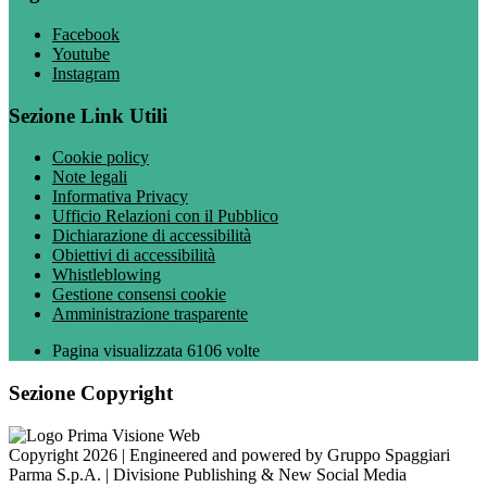
Facebook
Youtube
Instagram
Sezione Link Utili
Cookie policy
Note legali
Informativa Privacy
Ufficio Relazioni con il Pubblico
Dichiarazione di accessibilità
Obiettivi di accessibilità
Whistleblowing
Gestione consensi cookie
Amministrazione trasparente
Pagina visualizzata
6106
volte
Sezione Copyright
Copyright 2026 | Engineered and powered by Gruppo Spaggiari
Parma S.p.A. | Divisione Publishing & New Social Media