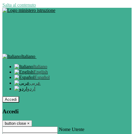
Salta al contenuto
Italiano
Italiano
English
Español
عربى
اردو
Accedi
Accedi
button close
×
Nome Utente