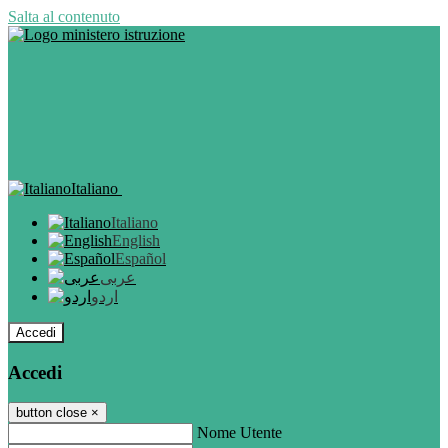
Salta al contenuto
Italiano
Italiano
English
Español
عربى
اردو
Accedi
Accedi
button close
×
Nome Utente